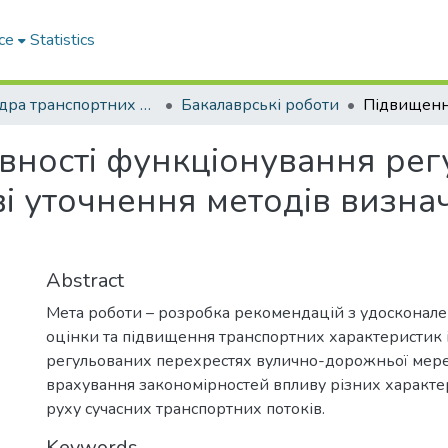
ce
Statistics
Кафедра транспортних систем і логістики
Бакалаврські роботи
вності функціонування рег
ві уточнення методів визна
Abstract
Мета роботи – розробка рекомендацій з удосконале
оцінки та підвищення транспортних характеристик 
регульованих перехрестях вулично-дорожньої мере
врахування закономірностей впливу різних характ
руху сучасних транспортних потоків.
Keywords