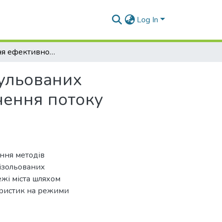
Log In
Підвищення ефективності функціонування регульованих перехресть на основі уточнення методів визначення потоку насичення
ульованих
чення потоку
ння методів
ізольованих
жі міста шляхом
еристик на режими