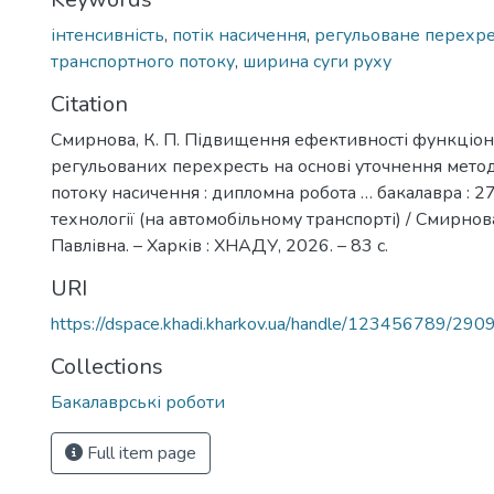
інтенсивність
,
потік насичення
,
регульоване перехре
транспортного потоку
,
ширина суги руху
Citation
Смирнова, К. П. Підвищення ефективності функціо
регульованих перехресть на основі уточнення мето
потоку насичення : дипломна робота … бакалавра : 2
технології (на автомобільному транспорті) / Смирно
Павлівна. – Харків : ХНАДУ, 2026. – 83 с.
URI
https://dspace.khadi.kharkov.ua/handle/123456789/290
Collections
Бакалаврські роботи
Full item page