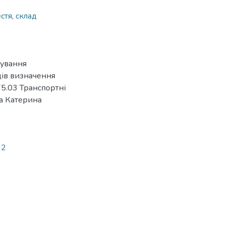
стя
,
склад
нування
дів визначення
75.03 Транспортні
ва Катерина
92