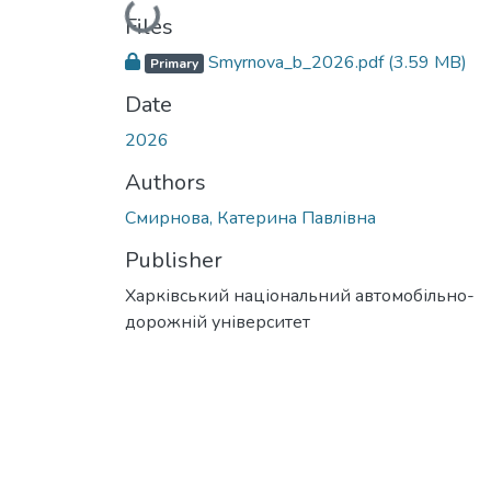
Loading...
Files
Smyrnova_b_2026.pdf
(3.59 MB)
Primary
Date
2026
Authors
Смирнова, Катерина Павлівна
Publisher
Харківський національний автомобільно-
дорожній університет