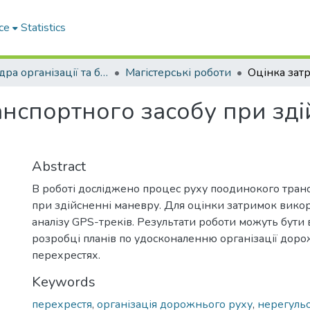
ce
Statistics
Кафедра організації та безпеки дорожнього руху
Магістерські роботи
анспортного засобу при зді
Abstract
В роботі досліджено процес руху поодинокого тран
при здійсненні маневру. Для оцінки затримок вико
аналізу GPS-треків. Результати роботи можуть бути
розробці планів по удосконаленню організації доро
перехрестях.
Keywords
перехрестя
,
організація дорожнього руху
,
нерегуль