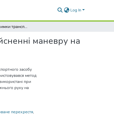
Log In
Оцінка затримки транспортного засобу при здійсненні маневру на перехресті
йсненні маневру на
спортного засобу
ристовувався метод
 використані при
жнього руху на
оване перехрестя
,