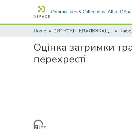
Communities & Collections
All of DSpa
Home
ВИПУСКНІ КВАЛІФІКАЦІЙНІ РОБОТИ
Оцінка затримки тр
перехресті
Loading...
Files