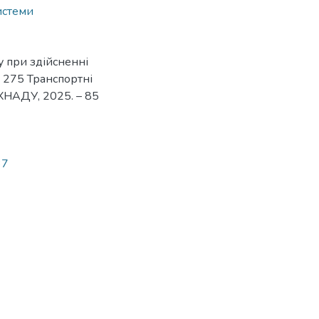
истеми
у при здійсненні
 : 275 Транспортні
 ХНАДУ, 2025. – 85
37