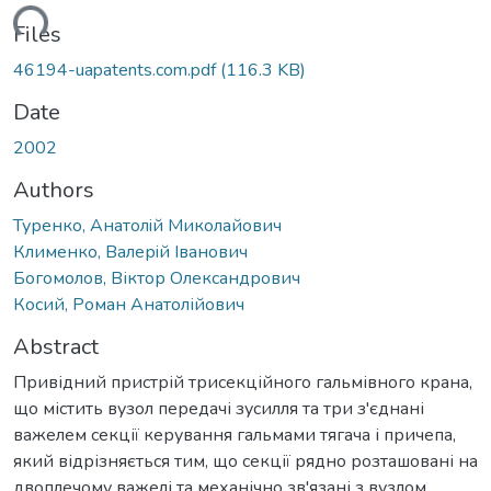
ading...
Files
46194-uapatents.com.pdf
(116.3 KB)
Date
2002
Authors
Туренко, Анатолiй Миколайович
Клименко, Валерiй Iванович
Богомолов, Віктор Олександрович
Косий, Роман Анатолійович
Abstract
Привідний пристрій трисекційного гальмівного крана,
що містить вузол передачі зусилля та три з'єднані
важелем секції керування гальмами тягача і причепа,
який відрізняється тим, що секції рядно розташовані на
двоплечому важелі та механічно зв'язані з вузлом