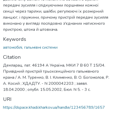
передачі зусилля і слідкуючими поршнями кожної
секції через тарілки, шайби, регулюючі їх розмірний
ланцюг, і пружини, причому пристрій передачі зусилля
виконано у вигляді послідовно з'єднаних натискного
пристрою, штока й штовхача.
Keywords
автомобiлi, гальмiвнi системи
Citation
Декларац. пат. 46194 А Україна, МКИ 7 B 60 T 15/04.
Привiдний пристрiй трьохсекцiйного гальмiвного
крана / А. М. Туренко, В. I. Клименко, В. О. Богомолов, Р.
А. Косий ; ХДАДТУ. - N 2000042203 ; заявл.
18.04.2000 ; опубл. 15.05.2002, Бюл. N 5. - 3 с.
URI
https://dspace.khadi.kharkov.ua/handle/123456789/1657