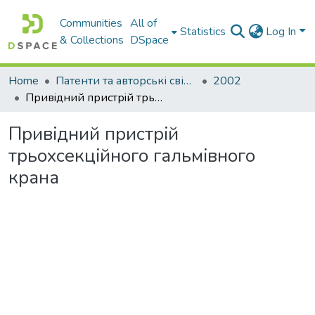
Communities
All of
Statistics
Log In
& Collections
DSpace
Home
Патенти та авторські свідоцтва
2002
Привiдний пристрiй трьохсекцiйного гальмiвного крана
Привiдний пристрiй
трьохсекцiйного гальмiвного
крана