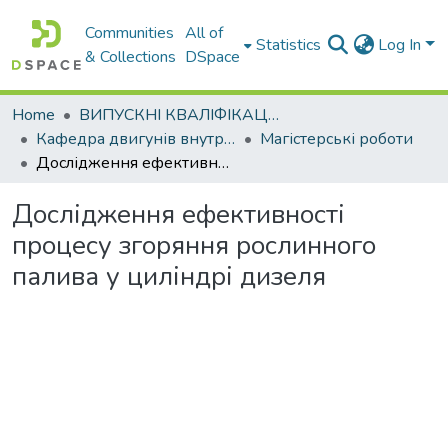
Communities
All of
Statistics
Log In
& Collections
DSpace
Home
ВИПУСКНІ КВАЛІФІКАЦІЙНІ РОБОТИ
Кафедра двигунів внутрішнього згоряння
Магістерські роботи
Дослідження ефективності процесу згоряння рослинного палива у циліндрі дизеля
Дослідження ефективності
процесу згоряння рослинного
палива у циліндрі дизеля