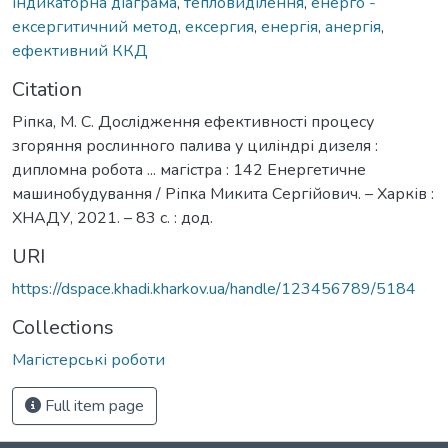
індикаторна діаграма
,
тепловиділення
,
енерго -
ексергитичний метод
,
ексергия
,
енергія
,
анергія
,
ефективний ККД
Citation
Ріпка, М. С. Дослідження ефективності процесу
згоряння рослинного палива у циліндрі дизеля :
дипломна робота ... магістра : 142 Енергетичне
машинобудування / Ріпка Микита Сергійович. – Харків :
ХНАДУ, 2021. – 83 с. : дод.
URI
https://dspace.khadi.kharkov.ua/handle/123456789/5184
Collections
Магістерські роботи
Full item page