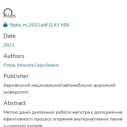
ading...
Files
Ripka_m_2021.pdf
(2.43 MB)
Date
2021
Authors
Ріпка, Микита Сергійович
Publisher
Харківський національний автомобільно-дорожній
університет
Abstract
Метою даної дипломної роботи магістра є дослідження
ефективності процесу згоряння альтернативних палив
у циліндрі дизеля.