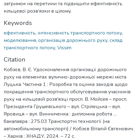
затримок на перетини та підвищити ефективність
кільцевої розв’язки в цілому.
Keywords
ефективність
,
інтенсивність транспортного потоку
,
моделювання
,
організація дорожнього руху
,
склад
транспортного потоку
,
Vissim
Citation
Кобзєв, В. Є. Удосконалення організації дорожнього
руху на елементах вулично-дорожньої мережі міста
Луцька. Частина 1 : Розробка та оцінка заходів щодо
покращення транспортного обслуговування учасників
руху на кільцевій розв'язці просп. В. Мойсея – просп.
Президента Грушевського – вул. Стрілецька – вул.
Яровиця – вул. Винниченка : дипломна робота …
бакалавра : 275.03 Транспортні технології (на
автомобільному транспорті) / Кобзєв Віталій Євгенович.
– Харків : ХНАДУ, 2024. – 72 с.