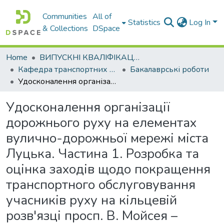
Communities
All of
Statistics
Log In
& Collections
DSpace
Home
ВИПУСКНІ КВАЛІФІКАЦІЙНІ РОБОТИ
Кафедра транспортних систем і логістики
Бакалаврські роботи
Удосконалення організації дорожнього руху на елементах вулично-дорожньої мережі міста Луцька. Частина 1. Розробка та оцінка заходів щодо покращення транспортного обслуговування учасників руху на кільцевій розв'язці просп. В. Мойсея – просп. Президента Грушевського – вул. Стрілецька – вул. Яровиця – вул. Винниченка
Удосконалення організації
дорожнього руху на елементах
вулично-дорожньої мережі міста
Луцька. Частина 1. Розробка та
оцінка заходів щодо покращення
транспортного обслуговування
учасників руху на кільцевій
розв'язці просп. В. Мойсея –