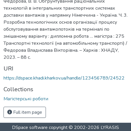
Федорова, В. В. Обґрунтування раціональних
технологій в інтегральних транспортних системах
доставки вантажів у напрямку Німеччина - Україна. Ч. 3.
Розробка технологічних основ організації процесу
обслуговування вантажопотоків на терміналі по
змішаному варіанту : дипломна робота … магістра : 275
Транспортні технології (на автомобільному транспорті) /
Федорова Владислава Вікторівна. – Харків : ХНАДУ,
2023. – 88 с.
URI
https://dspace.khadi.kharkov.ua/handle/123456789/24522
Collections
Магістерські роботи
Full item page
DSpace software
copyright © 2002-2026
LYRASIS