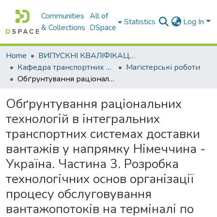
Communities
All of
Statistics
Log In
& Collections
DSpace
Home
ВИПУСКНІ КВАЛІФІКАЦІЙНІ РОБОТИ
Кафедра транспортних технологій
Магістерські роботи
Обґрунтування раціональних технологій в інтегральних транспортних системах доставки вантажів у напрямку Німеччина - Україна. Частина 3. Розробка технологічних основ організації процесу обслуговування вантажопотоків на терміналі по змішаному варіанту
Обґрунтування раціональних
технологій в інтегральних
транспортних системах доставки
вантажів у напрямку Німеччина -
Україна. Частина 3. Розробка
технологічних основ організації
процесу обслуговування
вантажопотоків на терміналі по