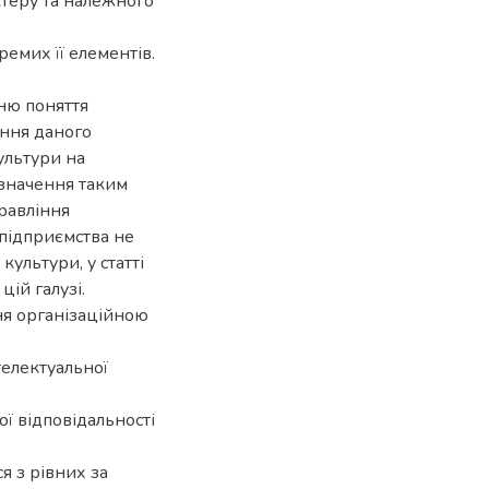
ктеру та належного
ремих її елементів.
нню поняття
ення даного
ультури на
изначення таким
правління
і підприємства не
ультури, у статті
ій галузі.
ня організаційною
телектуальної
ї відповідальності
я з рівних за