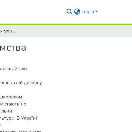
Log In
Організаційна культура торговельного підприємства
ємства
ганізаційною
достатній досвід у
 джерелом
м стають не
кільки
льтури. В Україні
и