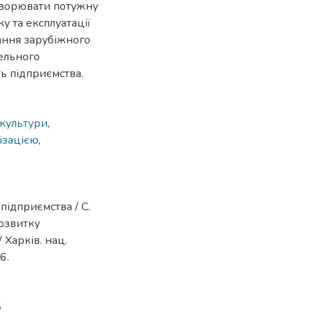
створювати потужну
 та експлуатації
вання зарубіжного
вельного
ь підприємства.
 культури
,
ізацією
,
підприємства / С.
розвитку
 Харків. нац.
6.
5