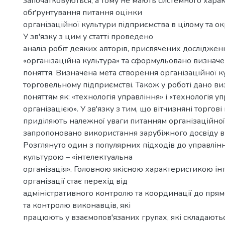
започатковуються, а тому не мають системного хара
обґрунтування питання оцінки
організаційної культури підприємства в цілому та ок
У зв'язку з цим у статті проведено
аналіз робіт деяких авторів, присвячених дослідже
«організаційна культура» та сформульовано визнач
поняття. Визначена мета створення організаційної к
торговельному підприємстві. Також у роботі дано в
поняттям як: «технологія управління» і «технологія у
організацією». У зв'язку з тим, що вітчизняні торгов
приділяють належної уваги питанням організаційної к
запропоновано використання зарубіжного досвіду в ц
Розглянуто один з популярних підходів до управлін
культурою – «інтелектуальна
організація». Головною якісною характеристикою ін
організації стає перехід від
адміністративного контролю та координації до прямо
та контролю виконавців, які
працюють у взаємопов'язаних групах, які складаютьс