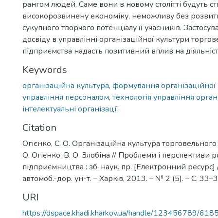
рангом людей. Саме вони в новому столітті будуть 
високорозвинену економіку, неможливу без розвитку
сукупного творчого потенціалу її учасників. Застосу
досвіду в управлінні організаційної культури торго
підприємства надасть позитивний вплив на діяльніст
Keywords
організаційна культура
,
формування організаційної
управління персоналом
,
технологія управління орган
інтелектуальні організації
Citation
Огієнко, С. О. Організаційна культура торговельного 
О. Огієнко, В. О. Злобіна // Проблеми і перспективи 
підприємництва : зб. наук. пр. [Електронний ресурс] /
автомоб.-дор. ун-т. – Харкiв, 2013. – № 2 (5). – С. 33–3
URI
https://dspace.khadi.kharkov.ua/handle/123456789/618