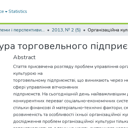
ce
Statistics
Проблеми і перспективи розвитку підприємництва
2013, № 2 (5)
тура торговельного підпри
Abstract
Стаття присвячена розгляду проблем управління ор
культурою на
торговельному підприємстві, що виникають через не
сфері управління вітчизняних
підприємств. На сьогоднішній день найважливішим
конкурентних переваг соціально‐економічних систе
стільки фінансові й матеріально‐технічні фактори, с
розвиненість та особливості їхньої організаційної ку
дослідження проблем організаційної культури тільк