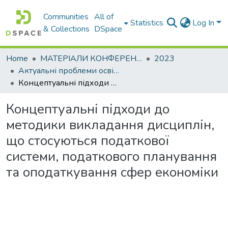
Communities
All of
Statistics
Log In
& Collections
DSpace
Home
МАТЕРІАЛИ КОНФЕРЕНЦІЙ
2023
Актуальні проблеми освітньо-виховного процесу та шляхи їх вирішення в умовах сучасних викликів
Концептуальні підходи до методики викладання дисциплін, що стосуються податкової системи, податкового планування та оподаткування сфер економіки
Концептуальні підходи до
методики викладання дисциплін,
що стосуються податкової
системи, податкового планування
та оподаткування сфер економіки