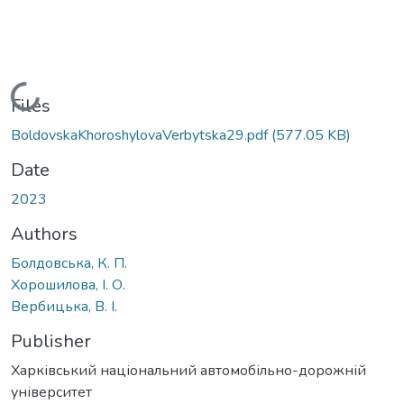
Loading...
Files
BoldovskaKhoroshylovaVerbytska29.pdf
(577.05 KB)
Date
2023
Authors
Болдовська, К. П.
Хорошилова, І. О.
Вербицька, В. І.
Publisher
Харківський національний автомобільно-дорожній
університет