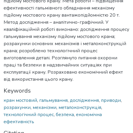
підйому мостового крану. Мета роботи – підвищення
ефективності гальмівного обладнання механізму
підйому мостового крану вантажопідйомністю 20 т.
Метод дослідження – аналітично-графічний. У
кваліфікаційній роботі виконано: дослідження процесу
гальмування механізму підйому мостового крана;
розрахунки основних механізмів і металоконструкцій
крана; розроблено технологічний процес
виготовлення деталі. Розглянуто питання охорони
праці та безпеки в надзвичайних ситуаціях при
експлуатації крану. Розраховано економічний ефект
від використання цього крану.
Keywords
кран мостовий
,
гальмування
,
дослідження
,
приводи
,
розрахунки
,
механізми
,
металоконструкція
,
технологічний процес
,
безпека
,
економічна
ефективність