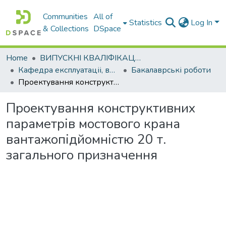
Communities
All of
Statistics
Log In
& Collections
DSpace
Home
ВИПУСКНІ КВАЛІФІКАЦІЙНІ РОБОТИ
Кафедра експлуатаціі, випробувань, сервісу будівельних і дорожніх машин
Бакалаврські роботи
Проектування конструктивних параметрів мостового крана вантажопідйомністю 20 т. загального призначення
Проектування конструктивних
параметрів мостового крана
вантажопідйомністю 20 т.
загального призначення