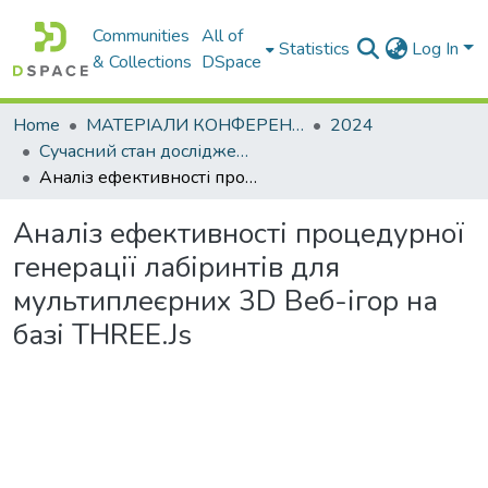
Communities
All of
Statistics
Log In
& Collections
DSpace
Home
МАТЕРІАЛИ КОНФЕРЕНЦІЙ
2024
Сучасний стан досліджень в сфері ІТ
Аналіз ефективності процедурної генерації лабіринтів для мультиплеєрних 3D Веб-ігор на базі THREE.Js
Аналіз ефективності процедурної
генерації лабіринтів для
мультиплеєрних 3D Веб-ігор на
базі THREE.Js