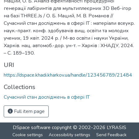
Маций, О. Б. Аналіз ефективності процедурної
генерації лабіринтів для мультиплеєрних 3D Веб-ігор
на базі THREE.Js / О. Б. Маций, М. В. Романов //
Сучасний стан досліджень в сфері ІТ : матеріали всеукр.
наук.-практ. конф. здобувачів вищ. освіти та молодих
учених, 19 квіт. 2024 р. / М-во освiти i науки України,
Харків. нац. автомоб.-дор. ун-т. – Харків : ХНАДУ, 2024.
– С. 189–190.
URI
https://dspace.khadi.kharkov.ua/handle/123456789/21484
Collections
Сучасний стан досліджень в сфері ІТ
Full item page
DSpace software
copyright © 2002-2026
LYRASIS
Cookie settings
Accessibility settings
Send Feedback