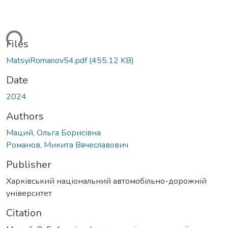
oading...
Files
MatsyiRomanov54.pdf
(455.12 KB)
Date
2024
Authors
Маций, Ольга Борисівна
Романов, Микита Вячеславович
Publisher
Харківський національний автомобільно-дорожній
університет
Citation