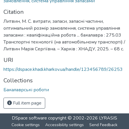
замовлення
,
система управління запасами
Citation
Литвин, М. С. витрати, запаси, запасні частини,
оптимальний розмір замовлення, система управління
запасами : кваліфікаційна робота ... бакалавра : 275.03
Транспортні технології (на автомобільному транспорті) /
Литвин Марія Сергіївна. – Харків : ХНАДУ, 2025. – 68 с.
URI
https://dspace.khadi.kharkov.ua/handle/123456789/26253
Collections
Бакалаврські роботи
Full item page
DSpace software
copyright © 2002-2026
LYRASIS
Cookie settings
Accessibility settings
Send Feedback