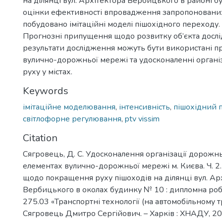
на ділянці вул. Архітектора Вербицького в районі буд
оцінки ефективності впровадження запропонованих
побудовано імітаційні моделі пішохідного переходу.
Прогнозні припущення щодо розвитку об’єкта досл
результати дослідження можуть бути використані п
вулично-дорожньої мережі та удосконаленні органі
руху у містах.
Keywords
імітаційне моделювання
,
інтенсивність
,
пішохідний 
світлофорне регулювання
,
ptv vissim
Citation
Сягровець, Д. С. Удосконалення організації дорожн
елементах вулично-дорожньої мережі м. Києва. Ч. 2
щодо покращення руху пішоходів на ділянці вул. Ар
Вербицького в околах будинку № 10 : дипломна робо
275.03 «Транспортні технології (на автомобільному тр
Сягровець Дмитро Сергійович. – Харків : ХНАДУ, 202