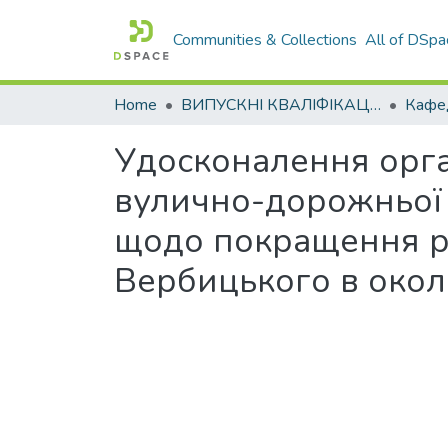
Communities & Collections
All of DSpa
Home
ВИПУСКНІ КВАЛІФІКАЦІЙНІ РОБОТИ
Удосконалення орга
вулично-дорожньої м
щодо покращення рух
Вербицького в окол