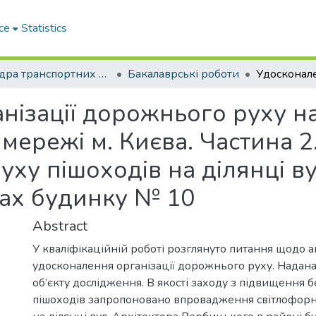
ce
Statistics
Кафедра транспортних систем і логістики
Бакалаврські роботи
нізації дорожнього руху н
ережі м. Києва. Частина 2
у пішоходів на ділянці ву
ах будинку № 10
Abstract
У кваліфікаційній роботі розглянуто питання щодо а
удосконалення організації дорожнього руху. Надан
об’єкту дослідження. В якості заходу з підвищення 
пішоходів запропоновано впровадження світлофор