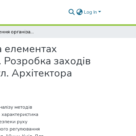
Log In
Удосконалення організації дорожнього руху на елементах вулично-дорожньої мережі м. Києва. Частина 2. Розробка заходів щодо покращення руху пішоходів на ділянці вул. Архітектора Вербицького в околах будинку № 10
а елементах
. Розробка заходів
л. Архітектора
налізу методів
а характеристика
безпеки руху
ного регулювання