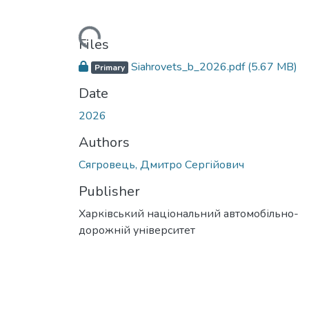
Loading...
Files
Siahrovets_b_2026.pdf
(5.67 MB)
Primary
Date
2026
Authors
Сягровець, Дмитро Сергійович
Publisher
Харківський національний автомобільно-
дорожній університет