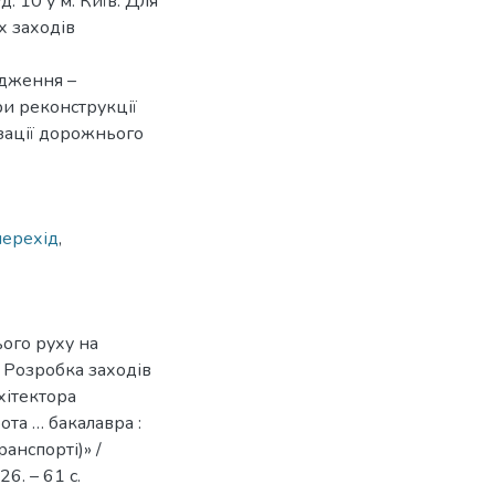
. 10 у м. Київ. Для
 заходів
ідження –
ри реконструкції
зації дорожнього
перехід
,
ього руху на
. Розробка заходів
хітектора
та … бакалавра :
анспорті)» /
6. – 61 с.