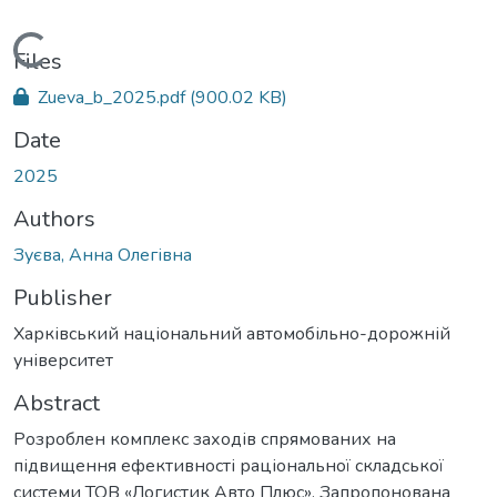
Loading...
Files
Zueva_b_2025.pdf
(900.02 KB)
Date
2025
Authors
Зуєва, Анна Олегівна
Publisher
Харківський національний автомобільно-дорожній
університет
Abstract
Розроблен комплекс заходів спрямованих на
підвищення ефективності раціональної складської
системи ТОВ «Логистик Авто Плюс». Запропонована