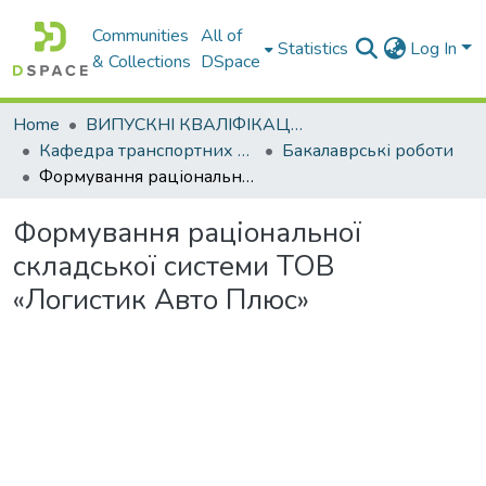
Communities
All of
Statistics
Log In
& Collections
DSpace
Home
ВИПУСКНІ КВАЛІФІКАЦІЙНІ РОБОТИ
Кафедра транспортних систем і логістики
Бакалаврські роботи
Формування раціональної складської системи ТОВ «Логистик Авто Плюс»
Формування раціональної
складської системи ТОВ
«Логистик Авто Плюс»