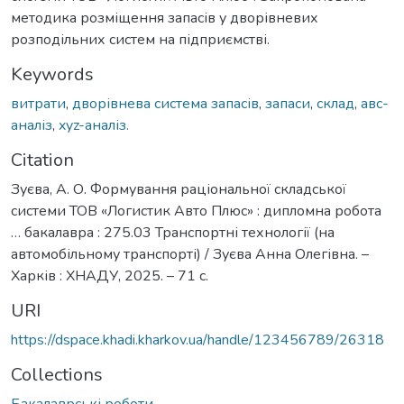
методика розміщення запасів у дворівневих
розподільних систем на підприємстві.
Keywords
витрати
,
дворівнева система запасів
,
запаси
,
склад
,
авс-
аналіз
,
xyz-аналіз.
Citation
Зуєва, А. О. Формування раціональної складської
системи ТОВ «Логистик Авто Плюс» : дипломна робота
… бакалавра : 275.03 Транспортні технології (на
автомобільному транспорті) / Зуєва Анна Олегівна. –
Харків : ХНАДУ, 2025. – 71 с.
URI
https://dspace.khadi.kharkov.ua/handle/123456789/26318
Collections
Бакалаврські роботи