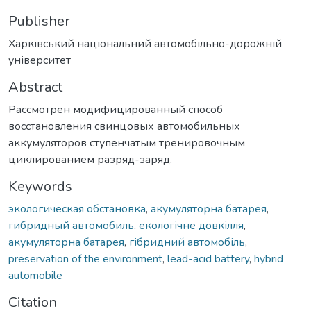
Publisher
Харківський національний автомобільно-дорожній
університет
Abstract
Рассмотрен модифицированный способ
восстановления свинцовых автомобильных
аккумуляторов ступенчатым тренировочным
циклированием разряд-заряд.
Keywords
экологическая обстановка
,
акумуляторна батарея
,
гибридный автомобиль
,
екологічне довкілля
,
акумуляторна батарея
,
гібридний автомобіль
,
preservation of the environment
,
lead-acid battery
,
hybrid
automobile
Citation