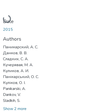
Loading...
Date
2015
Authors
Паникарский, А. С.
Данков, В. В.
Сладких, С. А.
Кучерявая, М. А.
Куликов, А. И.
Панікарський, О. С.
Куліков, О. І.
Panikarski, A.
Dankov, V.
Sladkih, S.
Show 2 more