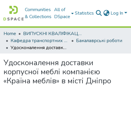
Communities
All of
Statistics
Log In
& Collections
DSpace
Home
ВИПУСКНІ КВАЛІФІКАЦІЙНІ РОБОТИ
Кафедра транспортних технологій
Бакалаврські роботи
Удосконалення доставки корпусної меблі компанією «Країна меблів» в місті Дніпро
Удосконалення доставки
корпусної меблі компанією
«Країна меблів» в місті Дніпро