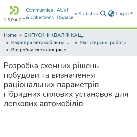
Communities
All of
Statistics
Log In
& Collections
DSpace
Home
ВИПУСКНІ КВАЛІФІКАЦІЙНІ РОБОТИ
Кафедра автомобільної електроніки
Магістерські роботи
Розробка схемних рішень побудови та визначення раціональних параметрів гібридних силових установок для легкових автомобілів
Розробка схемних рішень
побудови та визначення
раціональних параметрів
гібридних силових установок для
легкових автомобілів