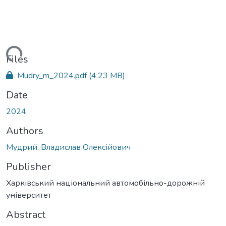
ading...
Files
Mudry_m_2024.pdf
(4.23 MB)
Date
2024
Authors
Мудрий, Владислав Олексійович
Publisher
Харківський національний автомобільно-дорожній
університет
Abstract