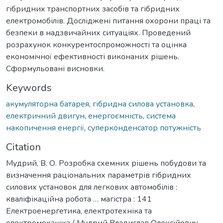
гібридних транспортних засобів та гібридних
електромобілів. Досліджені питання охорони праці та
безпеки в надзвичайних ситуаціях. Проведений
розрахунок конкурентоспроможності та оцінка
економічної ефективності виконаних рішень.
Сформульовані висновки.
Keywords
акумуляторна батарея
,
гібридна силова установка
,
електричний двигун
,
енергоємність
,
система
накопичення енергії
,
суперконденсатор потужність
Citation
Мудрий, В. О. Розробка схемних рішень побудови та
визначення раціональних параметрів гібридних
силових установок для легкових автомобілів :
кваліфікаційна робота … магістра : 141
Електроенергетика, електротехніка та
електромеханіка / Мудрий Владислав Олексійович. –