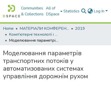
Communities
All of
Statistics
Log In
& Collections
DSpace
Home
МАТЕРІАЛИ КОНФЕРЕНЦІЙ
2019
Комп'ютернi технологiї i мехатронiка. 30 травня 2019 р.
Моделювання параметрів транспортних потоків у автоматизованих системах управління дорожнім рухом
Моделювання параметрів
транспортних потоків у
автоматизованих системах
управління дорожнім рухом