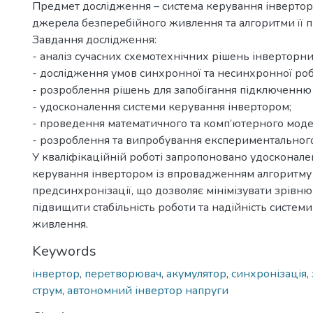
Предмет дослідження – система керування інверторо
джерела безперебійного живлення та алгоритми її п
Завдання дослідження:
- аналіз сучасних схемотехнічних рішень інверторни
- дослідження умов синхронної та несинхронної роб
- розроблення рішень для запобігання підключенню 
- удосконалення системи керування інвертором;
- проведення математичного та комп’ютерного мод
- розроблення та випробування експериментального
У кваліфікаційній роботі запропоновано удосконале
керування інвертором із впровадженням алгоритму
предсинхронізації, що дозволяє мінімізувати зрівню
підвищити стабільність роботи та надійність систем
живлення.
Keywords
інвертор
,
перетворювач
,
акумулятор
,
синхронізація
,
струм
,
автономний інвертор напруги