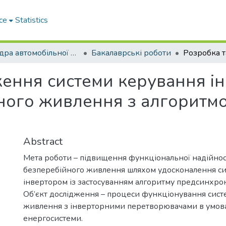
ce
Statistics
Кафедра автомобільної електроніки
Бакалаврські роботи
ження системи керування ін
ного живлення з алгоритм
Abstract
Мета роботи – підвищення функціональної надійнос
безперебійного живлення шляхом удосконалення с
інвертором із застосуванням алгоритму предсинхроні
Об’єкт дослідження – процеси функціонування сист
живлення з інверторними перетворювачами в умова
енергосистеми.