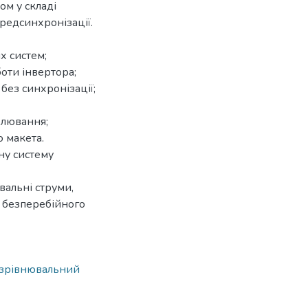
м у складі
редсинхронізації.
х систем;
оти інвертора;
без синхронізації;
елювання;
 макета.
ну систему
вальні струми,
и безперебійного
зрівнювальний