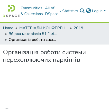
Communities
All of
Statistics
Log In
& Collections
DSpace
Home
МАТЕРІАЛИ КОНФЕРЕНЦІЙ
2019
Збірка матеріалів 81-ї міжнародної студентської наукової конференції. Секція «Організація і безпека дорожнього руху»
Організація роботи системи перехоплюючих паркінгів
Організація роботи системи
перехоплюючих паркінгів