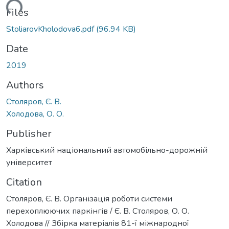
oading...
Files
StoliarovKholodova6.pdf
(96.94 KB)
Date
2019
Authors
Столяров, Є. В.
Холодова, О. О.
Publisher
Харківський національний автомобільно-дорожній
університет
Citation
Столяров, Є. В. Організація роботи системи
перехоплюючих паркінгів / Є. В. Столяров, О. О.
Холодова // Збірка матеріалів 81-ї міжнародної