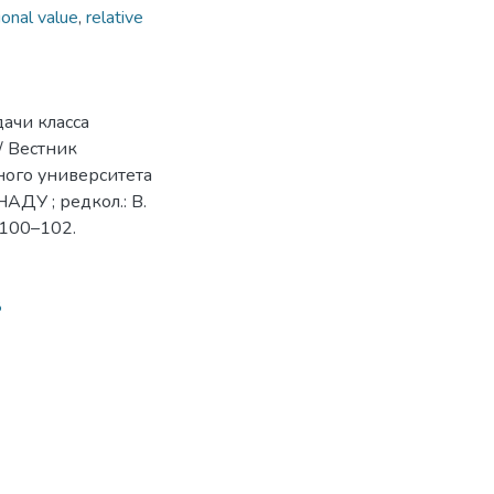
ional value
,
relative
ачи класса
/ Вестник
ого университета
НАДУ ; редкол.: В.
. 100–102.
8