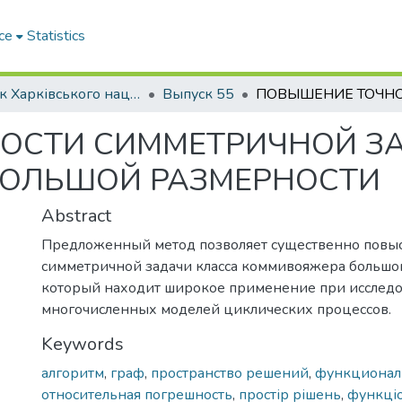
ce
Statistics
Вісник Харківського національного автомобільно-дорожнього університету / Вестник Харьковского национального автомобильно-дорожного университета
Выпуск 55
ОСТИ СИММЕТРИЧНОЙ З
ОЛЬШОЙ РАЗМЕРНОСТИ
Abstract
Предложенный метод позволяет существенно повыс
симметричной задачи класса коммивояжера большо
который находит широкое применение при исслед
многочисленных моделей циклических процессов.
Keywords
алгоритм
,
граф
,
пространство решений
,
функционал
относительная погрешность
,
простір рішень
,
функціо