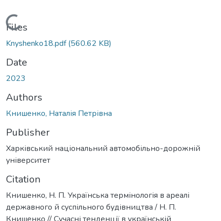
Loading...
Files
Knyshenko18.pdf
(560.62 KB)
Date
2023
Authors
Книшенко, Наталія Петрівна
Publisher
Харківський національний автомобільно-дорожній
університет
Citation
Книшенко, Н. П. Українська термінологія в ареалі
державного й суспільного будівництва / Н. П.
Книшенко // Сучасні тенденції в українській