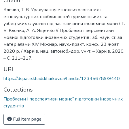
Citation
Клочко, Т. В. Урахування етнопсихологічних і
етнокультурних особливостей туркменських та
узбецьких слухачів під час навчання іноземної мови / Т.
В. Клочко, А. А. Ященко // Проблеми і перспективи
мовної підготовки іноземних студентів : зб. наук. ст. за
матеріалами ХIV Міжнар. наук.-практ. конф., 23 жовт.
2020 р. / Харків. нац. автомоб.-дор. ун-т. – Харкiв, 2020.
– С. 211–217.
URI
https://dspace.khadi.kharkov.ua/handle/123456789/9440
Collections
Проблеми і перспективи мовної підготовки іноземних
студентів
Full item page