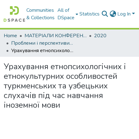
Communities
All of
Statistics
Log In
& Collections
DSpace
Home
МАТЕРІАЛИ КОНФЕРЕНЦІЙ
2020
Проблеми і перспективи мовної підготовки іноземних студентів
Урахування етнопсихологічних і етнокультурних особливостей туркменських та узбецьких слухачів під час навчання іноземної мови
Урахування етнопсихологічних і
етнокультурних особливостей
туркменських та узбецьких
слухачів під час навчання
іноземної мови