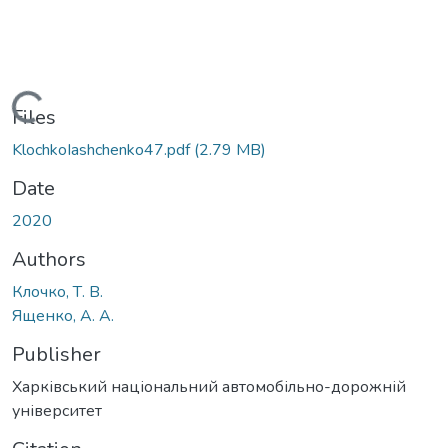
Loading...
Files
KlochkoIashchenko47.pdf
(2.79 MB)
Date
2020
Authors
Клочко, Т. В.
Ященко, А. А.
Publisher
Харківський національний автомобільно-дорожній
університет