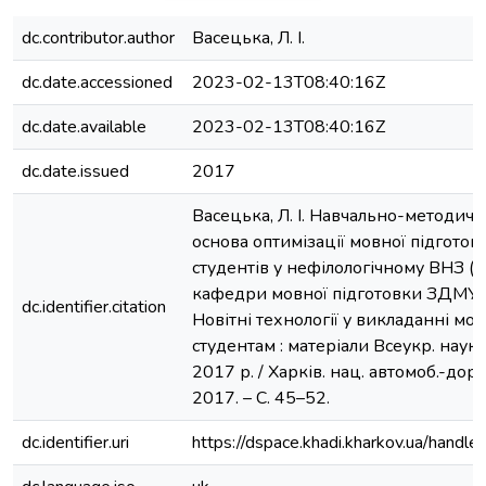
dc.contributor.author
Васецька, Л. І.
dc.date.accessioned
2023-02-13T08:40:16Z
dc.date.available
2023-02-13T08:40:16Z
dc.date.issued
2017
Васецька, Л. І. Навчально-методич
основа оптимізації мовної підгото
студентів у нефілологічному ВНЗ (і
кафедри мовної підготовки ЗДМУ) / 
dc.identifier.citation
Новітні технології у викладанні мо
студентам : матеріали Всеукр. наук.
2017 р. / Харків. нац. автомоб.-дор. 
2017. – С. 45–52.
dc.identifier.uri
https://dspace.khadi.kharkov.ua/han