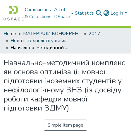
Communities
All of
Statistics
Log In
& Collections
DSpace
Home
МАТЕРІАЛИ КОНФЕРЕНЦІЙ
2017
Новітні технології у викладанні мов іноземним студентам
Навчально-методичний комплекс як основа оптимізації мовної підготовки іноземних студентів у нефілологічному ВНЗ (із досвіду роботи кафедри мовної підготовки ЗДМУ)
Навчально-методичний комплекс
як основа оптимізації мовної
підготовки іноземних студентів у
нефілологічному ВНЗ (із досвіду
роботи кафедри мовної
підготовки ЗДМУ)
Simple item page