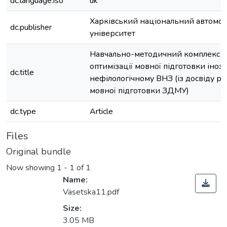
dc.language.iso
uk
Харківський національний автомо
dc.publisher
університет
Навчально-методичний комплекс я
оптимізації мовної підготовки іноз
dc.title
нефілологічному ВНЗ (із досвіду р
мовної підготовки ЗДМУ)
dc.type
Article
Files
Original bundle
Now showing
1 - 1 of 1
Name:
Vasetska11.pdf
Size:
3.05 MB