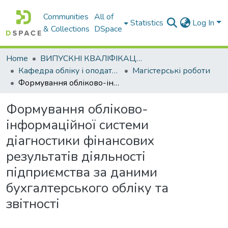
Communities
All of
Statistics
Log In
& Collections
DSpace
Home
ВИПУСКНІ КВАЛІФІКАЦІЙНІ РОБОТИ
Кафедра обліку і оподаткування
Магістерські роботи
Формування обліково-інформаційної системи діагностики фінансових результатів діяльності підприємства за даними бухгалтерського обліку та звітності
Формування обліково-
інформаційної системи
діагностики фінансових
результатів діяльності
підприємства за даними
бухгалтерського обліку та
звітності