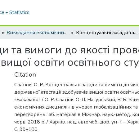
ce
Statistics
Викладання економічних дисциплін в умовах глобалізаційних та інтеграційних перетворень
Концептуальні засади та вимоги до якості проведення державної атестації здобувачів вищої освіти освітнього ступеня «Бакалавр»
ди та вимоги до якості про
в вищої освіти освітнього с
Citation
Сватюк, О. Р. Концептуальні засади та вимоги до як
державної атестації здобувачів вищої освіти освітнь
«Бакалавр» / О. Р. Сватюк, О. Л. Нагурський, В. Б. Ули
економічних дисциплін в умовах глобалізаційних та
перетворень : зб. матеріалів Міжнар. наук.-метод. кон
черв. 2018 р. / Харків. нац. автомоб.-дор. ун-т. – Хар
С. 99–100.