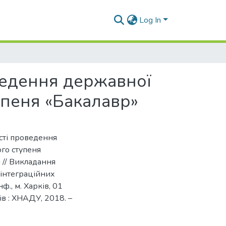
Log In
ведення державної
тупеня «Бакалавр»
ості проведення
ого ступеня
ч // Викладання
 інтеграційних
ф., м. Харків, 01
ків : ХНАДУ, 2018. –