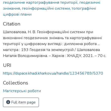
геодезичне картографування території
,
геодезичні
знімання
,
геоінформаційні системи
,
топографічні
цифрові плани
Citation
Шаповалова, Н. В. Геоінформаційні системи при
виконанні геодезичних знімань та картографуванні
території у цифровому вигляді : дипломна робота ...
магістра : 193 Геодезія та землеустрій / Шаповалова
Наталія Володимирівна. – Харків : ХНАДУ, 2021. – 70 с.
URI
https://dspace.khadi.kharkov.ua/handle/123456789/5370
Collections
Магістерські роботи
Full item page