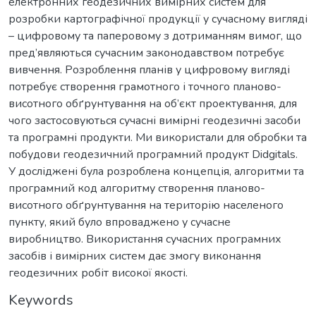
електронних геодезичних вимірних систем для
розробки картографічної продукції у сучасному вигляді
– цифровому та паперовому з дотриманням вимог, що
пред’являються сучасним законодавством потребує
вивчення. Розроблення планів у цифровому вигляді
потребує створення грамотного і точного планово-
висотного обґрунтування на об’єкт проектування, для
чого застосовуються сучасні вимірні геодезичні засоби
та програмні продукти. Ми використали для обробки та
побудови геодезичний програмний продукт Didgitals.
У досліджені була розроблена концепція, алгоритми та
програмний код алгоритму створення планово-
висотного обґрунтування на територію населеного
пункту, який було впроваджено у сучасне
виробництво. Використання сучасних програмних
засобів і вимірних систем дає змогу виконання
геодезичних робіт високої якості.
Keywords