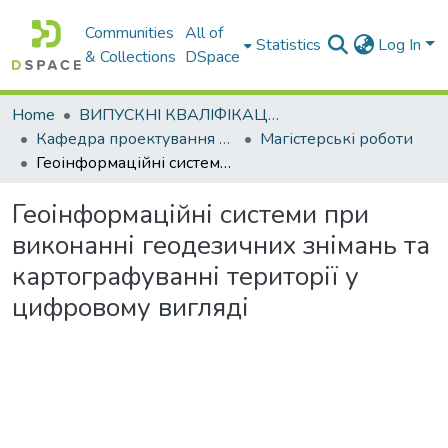
Communities
All of
Statistics
Log In
& Collections
DSpace
Home
ВИПУСКНІ КВАЛІФІКАЦІЙНІ РОБОТИ
Кафедра проектування доріг, геодезії і землеустрою
Магістерські роботи
Геоінформаційні системи при виконанні геодезичних знімань та картографуванні території у цифровому вигляді
Геоінформаційні системи при
виконанні геодезичних знімань та
картографуванні території у
цифровому вигляді