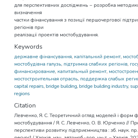
для перспективних досліджень − розробка методик
визначення
частки фінансування з позиції першочергової підтр
регіонів при
реалізації проектів мостобудування.
Keywords
державне фінансування
,
капітальний ремонт
,
мосто
мостобудівна галузь
,
підтримка слабких регіонів
,
гос
финансирование
,
капитальный ремонт
,
мостострое
мостостроительная отрасль
,
поддержка слабых реги
capital repairs
,
bridge building
,
bridge building industry
,
sup
regions
Citation
Левченко, Я. С. Теоретичний огляд моделей і форм 
мостобудування / Я. С. Левченко, О. В. Юрченко // Пр
перспективи розвитку підприємництва : зб. наук. пр
ресурс] / Харків. нац. автомоб.-дор. ун-т. – Харкiв, 202