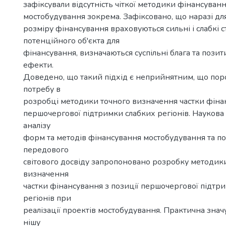
зафіксували відсутність чіткої методики фінансування
мостобудування зокрема. Зафіксовано, що наразі дл
розміру фінансування враховуються сильні і слабкі 
потенційного об'єкта для
фінансування, визначаються суспільні блага та позит
ефекти.
Доведено, що такий підхід є неприйнятним, що пор
потребу в
розробці методики точного визначення частки фінан
першочергової підтримки слабких регіонів. Наукова 
аналізу
форм та методів фінансування мостобудування та п
передового
світового досвіду запропоновано розробку методик
визначення
частки фінансування з позиції першочергової підтр
регіонів при
реалізації проектів мостобудування. Практична знач
нішу