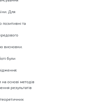
ансування
їни. Для
о позитивні та
передового
но висновки.
оті були
лідження:
 на основі методів
нення результатів
и теоретичних