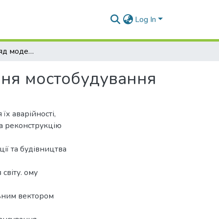
Log In
Теоретичний огляд моделей і форм фінансування мостобудування
ння мостобудування
їх аварійності,
та реконструкцію
ії та будівництва
 світу. ому
льним вектором