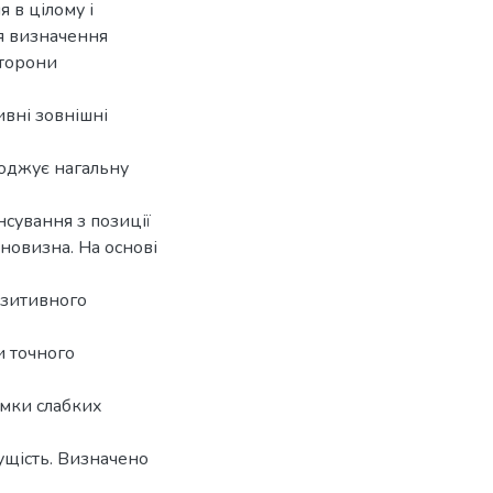
 в цілому і
я визначення
сторони
ивні зовнішні
оджує нагальну
сування з позиції
новизна. На основі
озитивного
и точного
имки слабких
ущість. Визначено