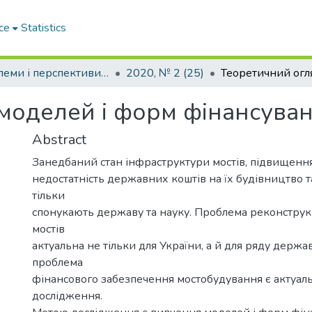
ce
Statistics
Проблеми і перспективи розвитку підприємництва
2020, № 2 (25)
моделей і форм фінансува
Abstract
Занедбаний стан інфраструктури мостів, підвищення 
недостатність державних коштів на їх будівництво 
тільки
спонукають державу та науку. Проблема реконструкц
мостів
актуальна не тільки для України, а й для ряду держав
проблема
фінансового забезпечення мостобудування є актуа
дослідження.