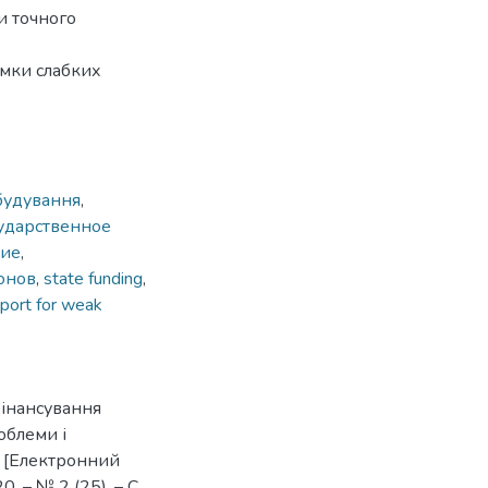
и точного
имки слабких
будування
,
ударственное
ние
,
онов
,
state funding
,
port for weak
фінансування
облеми і
. [Електронний
0. – № 2 (25). – С.