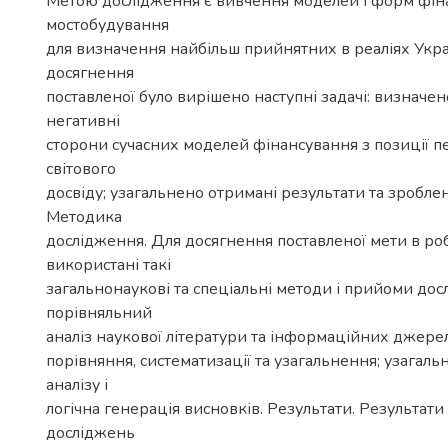
Метою дослідження є вивчення моделей і форм фін
мостобудування
для визначення найбільш прийнятних в реаліях Укра
досягнення
поставленої було вирішено наступні задачі: визначен
негативні
сторони сучасних моделей фінансування з позиції 
світового
досвіду; узагальнено отримані результати та зробле
Методика
дослідження. Для досягнення поставленої мети в роб
використані такі
загальнонаукові та спеціальні методи і прийоми дос
порівняльний
аналіз наукової літератури та інформаційних джерел
порівняння, систематизації та узагальнення; узагаль
аналізу і
логічна генерація висновків. Результати. Результат
досліджень