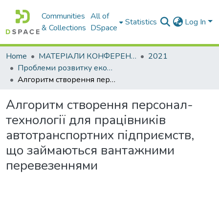
Communities
All of
Statistics
Log In
& Collections
DSpace
Home
МАТЕРІАЛИ КОНФЕРЕНЦІЙ
2021
Проблеми розвитку економіки підприємства: погляд молоді
Алгоритм створення персонал-технології для працівників автотранспортних підприємств, що займаються вантажними перевезеннями
Алгоритм створення персонал-
технології для працівників
автотранспортних підприємств,
що займаються вантажними
перевезеннями