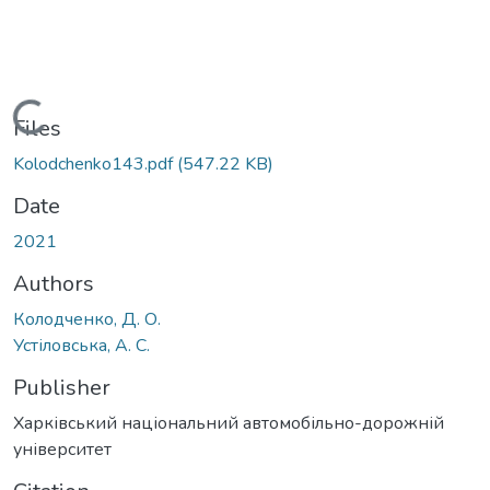
Loading...
Files
Kolodchenko143.pdf
(547.22 KB)
Date
2021
Authors
Колодченко, Д. О.
Устіловська, А. С.
Publisher
Харківський національний автомобільно-дорожній
університет