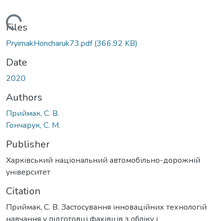
Loading...
Files
PryimakHoncharuk73.pdf
(366.92 KB)
Date
2020
Authors
Приймак, С. В.
Гончарук, С. М.
Publisher
Харківський національний автомобільно-дорожній
університет
Citation
Приймак, С. В. Застосування інноваційних технологій
навчання у підготовці фахівців з обліку і