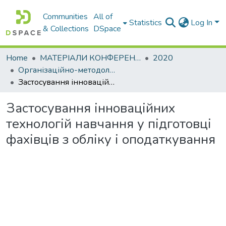
Communities
All of
Statistics
Log In
& Collections
DSpace
Home
МАТЕРІАЛИ КОНФЕРЕНЦІЙ
2020
Організаційно-методологічне забезпечення підготовки фахівців: тенденції, проблеми та шляхи їх вирішення (з нагоди 90-річчя ХНАДУ)
Застосування інноваційних технологій навчання у підготовці фахівців з обліку і оподаткування
Застосування інноваційних
технологій навчання у підготовці
фахівців з обліку і оподаткування