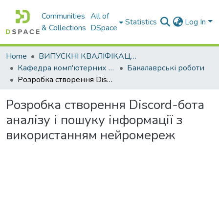
Communities
All of
Statistics
Log In
& Collections
DSpace
Home
ВИПУСКНІ КВАЛІФІКАЦІЙНІ РОБОТИ
Кафедра комп'ютерних наук і інформаційних систем
Бакалаврські роботи
Розробка створення Discord-бота аналізу і пошуку інформації з використанням нейромереж
Розробка створення Discord-бота
аналізу і пошуку інформації з
використанням нейромереж