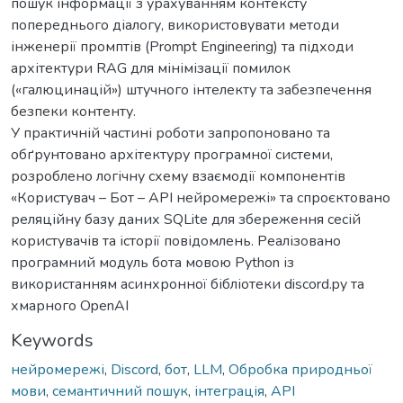
пошук інформації з урахуванням контексту
попереднього діалогу, використовувати методи
інженерії промптів (Prompt Engineering) та підходи
архітектури RAG для мінімізації помилок
(«галюцинацій») штучного інтелекту та забезпечення
безпеки контенту.
У практичній частині роботи запропоновано та
обґрунтовано архітектуру програмної системи,
розроблено логічну схему взаємодії компонентів
«Користувач – Бот – API нейромережі» та спроєктовано
реляційну базу даних SQLite для збереження сесій
користувачів та історії повідомлень. Реалізовано
програмний модуль бота мовою Python із
використанням асинхронної бібліотеки discord.py та
хмарного OpenAI
Keywords
нейромережі
,
Discord
,
бот
,
LLM
,
Обробка природньої
мови
,
семантичний пошук
,
інтеграція
,
API