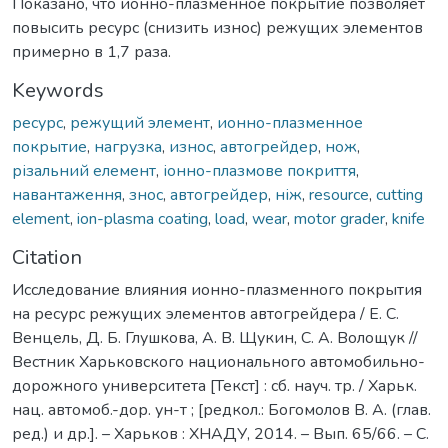
Показано, что ионно-плазменное покрытие позволяет
повысить ресурс (снизить износ) режущих элементов
примерно в 1,7 раза.
Keywords
ресурс
,
режущий элемент
,
ионно-плазменное
покрытие
,
нагрузка
,
износ
,
автогрейдер
,
нож
,
різальний елемент
,
іонно-плазмове покриття
,
навантаження
,
знос
,
автогрейдер
,
ніж
,
resource
,
cutting
element
,
ion-plasma coating
,
load
,
wear
,
motor grader
,
knife
Citation
Исследование влияния ионно-плазменного покрытия
на ресурс режущих элементов автогрейдера / Е. С.
Венцель, Д. Б. Глушкова, А. В. Щукин, С. А. Волощук //
Вестник Харьковского национального автомобильно-
дорожного университета [Текст] : сб. науч. тр. / Харьк.
нац. автомоб.-дор. ун-т ; [редкол.: Богомолов В. А. (глав.
ред.) и др.]. – Харьков : ХНАДУ, 2014. – Вып. 65/66. – C.