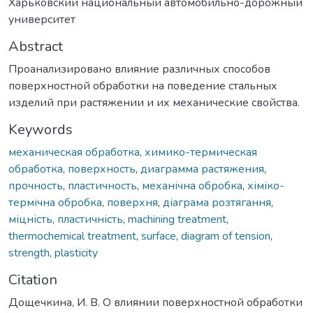
Харьковский национальный автомобильно-дорожный
университет
Abstract
Проанализировано влияние различных способов
поверхностной обработки на поведение стальных
изделий при растяжении и их механические свойства.
Keywords
механическая обработка
,
химико-термическая
обработка
,
поверхность
,
диаграмма растяжения
,
прочность
,
пластичность
,
механічна обробка
,
хіміко-
термічна обробка
,
поверхня
,
діаграма розтягання
,
міцність
,
пластичність
,
machining treatment
,
thermochemical treatment
,
surface
,
diagram of tension
,
strength
,
plasticity
Citation
Дощечкина, И. В. О влиянии поверхностной обработки