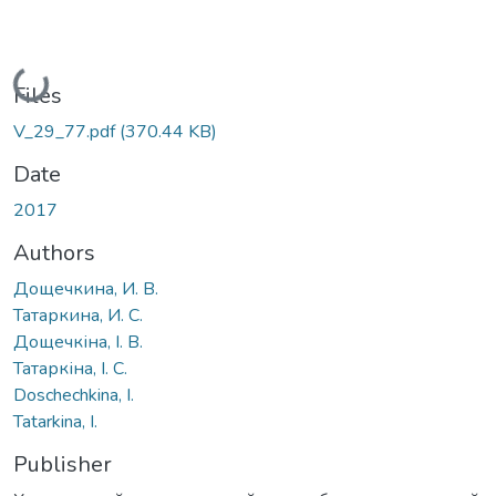
Loading...
Files
V_29_77.pdf
(370.44 KB)
Date
2017
Authors
Дощечкина, И. В.
Татаркина, И. С.
Дощечкіна, І. В.
Татаркіна, І. С.
Doschechkina, I.
Tatarkina, I.
Publisher