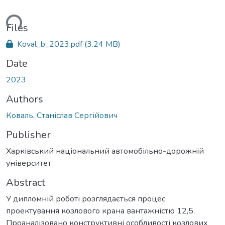
ding...
Files
Koval_b_2023.pdf
(3.24 MB)
Date
2023
Authors
Коваль, Станіслав Сергійович
Publisher
Харківський національний автомобільно-дорожній
університет
Abstract
У дипломній роботі розглядається процес
проектування козлового крана вантажністю 12,5.
Проаналізовано конструктивні особливості козлових