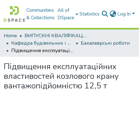
Communities
All of
Statistics
Log In
& Collections
DSpace
Home
ВИПУСКНІ КВАЛІФІКАЦІЙНІ РОБОТИ
Кафедра будівельних і дорожніх машин
Бакалаврські роботи
Підвищення експлуатаційних властивостей козлового крану вантажопідйомністю 12,5 т
Підвищення експлуатаційних
властивостей козлового крану
вантажопідйомністю 12,5 т