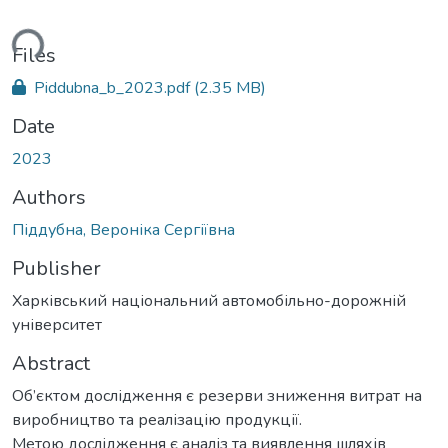
ding...
Files
Piddubna_b_2023.pdf
(2.35 MB)
Date
2023
Authors
Піддубна, Вероніка Сергіївна
Publisher
Харківський національний автомобільно-дорожній
університет
Abstract
Об’єктом дослідження є резерви зниження витрат на
виробництво та реалізацію продукції.
Метою дослідження є аналіз та виявлення шляхів