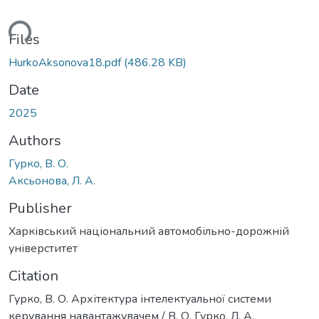
ding...
Files
HurkoAksonova18.pdf
(486.28 KB)
Date
2025
Authors
Гурко, В. О.
Аксьонова, Л. А.
Publisher
Харківський національний автомобільно-дорожній
універститет
Citation
Гурко, В. О. Архітектура інтелектуальної системи
керування навантажувачем / В. О. Гурко, Л. А.