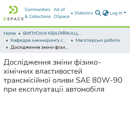
Communities
All of
Statistics
Log In
& Collections
DSpace
Home
ВИПУСКНІ КВАЛІФІКАЦІЙНІ РОБОТИ
Кафедра інжинірингу систем автомобільного транспорту
Магістерські роботи
Дослідження зміни фізико-хімічних властивостей трансмісійної оливи SAE 80W-90 при експлуатації автомобіля
Дослідження зміни фізико-
хімічних властивостей
трансмісійної оливи SAE 80W-90
при експлуатації автомобіля