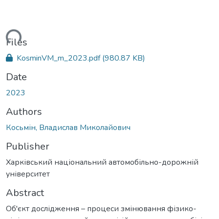
ading...
Files
KosminVM_m_2023.pdf
(980.87 KB)
Date
2023
Authors
Косьмін, Владислав Миколайович
Publisher
Харківський національний автомобільно-дорожній
університет
Abstract
Об'єкт дослідження – процеси змінювання фізико-