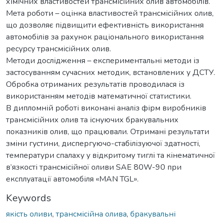
хімічних властивостей трансмісійних олив автомобілів.
Мета роботи – оцінка властивостей трансмісійних олив,
що дозволяє підвищити ефективність використання
автомобілів за рахунок раціонального використання
ресурсу трансмісійних олив.
Методи дослідження – експериментальні методи із
застосуванням сучасних методик, встановлених у ДСТУ.
Обробка отриманих результатів проводилася із
використанням методів математичної статистики.
В дипломній роботі виконані аналіз фірм виробників
трансмісійних олив та існуючих бракувальних
показників олив, що працювали. Отримані результати
зміни густини, диспергуючо-стабілізуючої здатності,
температури спалаху у відкритому тиглі та кінематичної
в’язкості трансмісійної оливи SAE 80W-90 при
експлуатації автомобіля «MAN TGL».
Keywords
якість оливи
,
трансмісійна олива
,
бракувальні