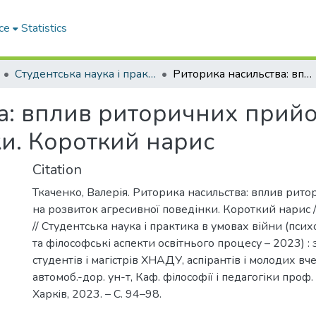
ce
Statistics
Студентська наука і практика в умовах війни (психолого-педагогічні та філософські аспекти освітнього процесу – 2023)
Риторика насильства: вплив риторичних прийомів на розвиток агресивної поведінки. Короткий нарис
а: вплив риторичних прийо
ки. Короткий нарис
Citation
Ткаченко, Валерія. Риторика насильства: вплив рит
на розвиток агресивної поведінки. Короткий нарис 
// Студентська наука і практика в умовах війни (псих
та філософські аспекти освітнього процесу – 2023) : зб
студентів і магістрів ХНАДУ, аспірантів і молодих вче
автомоб.-дор. ун-т, Каф. філософії і педагогіки проф.
Харкiв, 2023. – С. 94–98.