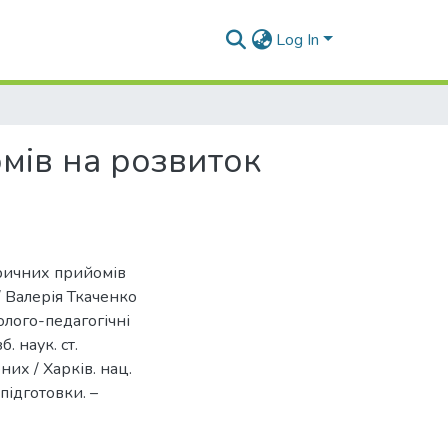
Log In
мів на розвиток
оричних прийомів
/ Валерія Ткаченко
олого-педагогічні
. наук. ст.
них / Харків. нац.
 підготовки. –