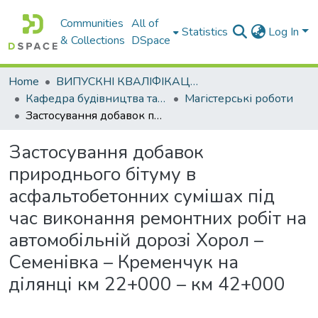
Communities
All of
Statistics
Log In
& Collections
DSpace
Home
ВИПУСКНІ КВАЛІФІКАЦІЙНІ РОБОТИ
Кафедра будiвництва та експлуатацiї автомобiльних дорiг
Магістерські роботи
Застосування добавок природнього бітуму в асфальтобетонних сумішах під час виконання ремонтних робіт на автомобільній дорозі Хорол – Семенівка – Кременчук на ділянці км 22+000 – км 42+000
Застосування добавок
природнього бітуму в
асфальтобетонних сумішах під
час виконання ремонтних робіт на
автомобільній дорозі Хорол –
Семенівка – Кременчук на
ділянці км 22+000 – км 42+000