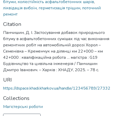
бітуми
,
колієстійкість асфальтобетонних шарів
,
ліквідація вибоїн
,
герметизація тріщин
,
поточний
ремонт
Citation
Панчишин, Д. І. Застосування добавок природнього
бітуму в асфальтобетонних сумішах під час виконання
ремонтних робіт на автомобільній дорозі Хорол –
Семенівка – Кременчук на ділянці км 22+000 – км
42+000 : кваліфікаційна робота … магістра : G19
Будівництво та цивільна інженерія / Панчишин
Дмитро Іванович. – Харків : ХНАДУ, 2025. – 78 с.
URI
https://dspace.khadi.kharkov.ua/handle/123456789/27332
Collections
Магістерські роботи