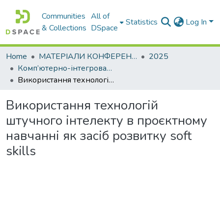
Communities
All of
Statistics
Log In
& Collections
DSpace
Home
МАТЕРІАЛИ КОНФЕРЕНЦІЙ
2025
Комп’ютерно-інтегровані технології автоматизації технологічних процесів на транспорті та у виробництві
Використання технологій штучного інтелекту в проєктному навчанні як засіб розвитку soft skills
Використання технологій
штучного інтелекту в проєктному
навчанні як засіб розвитку soft
skills