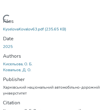
Loading...
Files
KyselovaKovalov63.pdf
(235.65 KB)
Date
2025
Authors
Кисельова, О. Б.
Ковальов, Д. О.
Publisher
Харківський національний автомобільно-дорожній
універститет
Citation