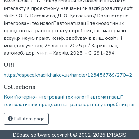
Кисельова, О. Б. Використання технологій штучного
інтелекту в проєктному навчанні як засіб розвитку soft
skills / О. Б. Кисельова, Д. О. Ковальов // Комп’ютерно-
інтегровані технології автоматизації технологічних
процесів на транспорті та у виробництві : матеріали
всеукр. наук.-практ. конф. здобувачів вищ. освіти і
молодих учених, 25 листоп. 2025 р. / Харків. нац.
автомоб.-дор. ун-т. – Харкiв, 2025. – С. 291–294.
URI
https://dspace.khadi.kharkov.ua/handle/123456789/27042
Collections
Комп’ютерно-інтегровані технології автоматизації
технологічних процесів на транспорті та у виробництві
Full item page
DSpace software
copyright © 2002-2026
LYRASIS