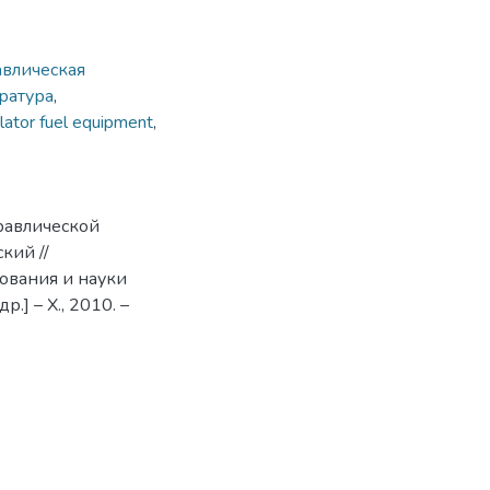
авлическая
ратура
,
lator fuel equipment
,
равлической
кий //
зования и науки
р.] – Х., 2010. –