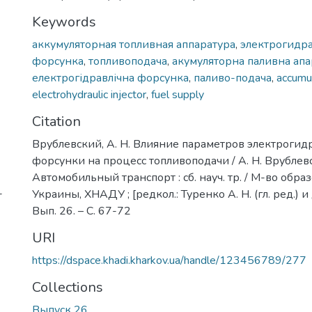
Keywords
аккумуляторная топливная аппаратура
,
электрогидр
форсунка
,
топливоподача
,
акумуляторна паливна апа
електрогідравлічна форсунка
,
паливо-подача
,
accumu
electrohydraulic injector
,
fuel supply
Citation
Врублевский, А. Н. Влияние параметров электрогид
форсунки на процесс топливоподачи / А. Н. Врублевс
Автомобильный транспорт : сб. науч. тр. / М-во обра
-
Украины, ХНАДУ ; [редкол.: Туренко А. Н. (гл. ред.) и д
Вып. 26. – С. 67-72
URI
https://dspace.khadi.kharkov.ua/handle/123456789/277
Collections
Выпуск 26