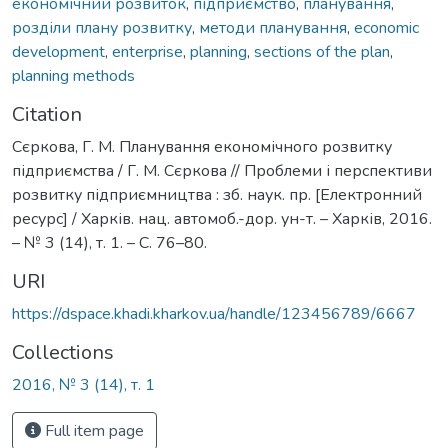
економічний розвиток
,
підприємство
,
планування
,
розділи плану розвитку
,
методи планування
,
economic
development
,
enterprise
,
planning
,
sections of the plan
,
planning methods
Citation
Сєркова, Г. М. Планування економічного розвитку
підприємства / Г. М. Сєркова // Проблеми і перспективи
розвитку підприємництва : зб. наук. пр. [Електронний
ресурс] / Харків. нац. автомоб.-дор. ун-т. – Харків, 2016.
– № 3 (14), т. 1. – С. 76–80.
URI
https://dspace.khadi.kharkov.ua/handle/123456789/6667
Collections
2016, № 3 (14), т. 1
Full item page