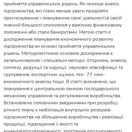
прийняття управлінських рішень. Як показує аналіз,
підприємства, які стали менше уваги приділяти
прогнозуванню і плануванню своєї діяльності,в своїй
значній більшості опинилися у важкому фінансовому
положенні або стали банкрутами. Метою статті є
дослідження планування економічного розвитку
підприємства як основи прийняття управлінських
рішень. Методологічною основою дослідження є
загальнонаукові і спеціальні методи: історизму, аналізу,
синтезу, дедукції та індукції, наукової класифікації та
групування, експертних оцінок, тех- 77 ніко-
економічного аналізу тощо. В статті визначено, що
планування є центральною ланкою господарського
механізму управління та регулювання виробництва.
Встановлено головними завданнями при розробці
річного плану є мобілізація внутрішніх резервів
підприємства на збільшення виробництва і реалізації
продукції, підвищення її якості та
конкурентоспроможності, зростання продуктивності