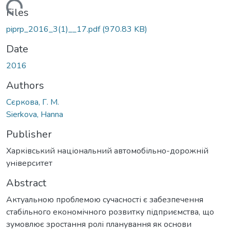
ading...
Files
piprp_2016_3(1)__17.pdf
(970.83 KB)
Date
2016
Authors
Сєркова, Г. М.
Sierkova, Hanna
Publisher
Харківський національний автомобільно-дорожній
університет
Abstract
Актуальною проблемою сучасності є забезпечення
стабільного економічного розвитку підприємства, що
зумовлює зростання ролі планування як основи