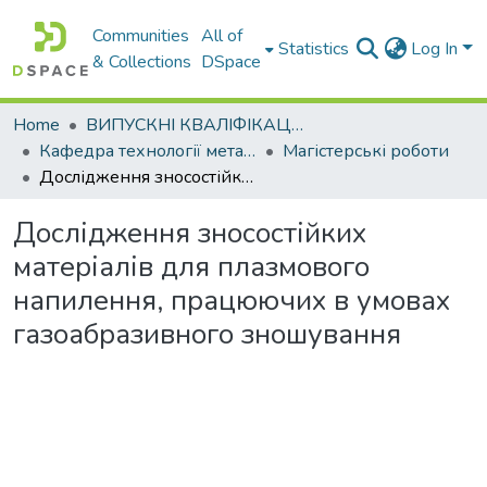
Communities
All of
Statistics
Log In
& Collections
DSpace
Home
ВИПУСКНІ КВАЛІФІКАЦІЙНІ РОБОТИ
Кафедра технології металів та матеріалознавства
Магістерські роботи
Дослідження зносостійких матеріалів для плазмового напилення, працюючих в умовах газоабразивного зношування
Дослідження зносостійких
матеріалів для плазмового
напилення, працюючих в умовах
газоабразивного зношування