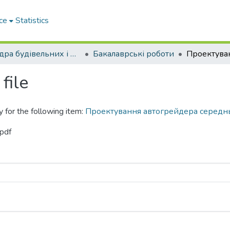
ce
Statistics
Кафедра будівельних і дорожніх машин
Бакалаврські роботи
file
y for the following item:
Проектування автогрейдера середнь
.pdf