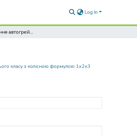
Log In
Проектування автогрейдера середнього класу з колісною формулою 1х2х3
ого класу з колісною формулою 1х2х3