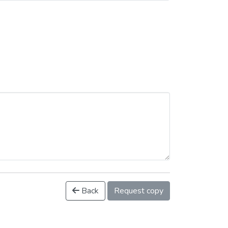
Back
Request copy