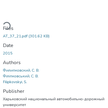
ding...
Files
АТ_37_21.pdf
(301.62 KB)
Date
2015
Authors
Филипковский, С. В.
Філіпковський, С. В.
Filipkovskyi, S.
Publisher
Харьковский национальный автомобильно-дорожный
университет