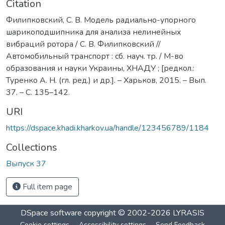
Citation
Филипковский, С. В. Модель радиально-упорного
шарикоподшипника для анализа нелинейных
вибраций ротора / С. В. Филипковский //
Автомобильный транспорт : сб. науч. тр. / М-во
образования и науки Украины, ХНАДУ ; [редкол.:
Туренко А. Н. (гл. ред.) и др.]. – Харьков, 2015. – Вып.
37. – С. 135–142.
URI
https://dspace.khadi.kharkov.ua/handle/123456789/1184
Collections
Выпуск 37
Full item page
DSpace software
copyright © 2002-2026
LYRASIS
Cookie settings
Accessibility settings
Send Feedback