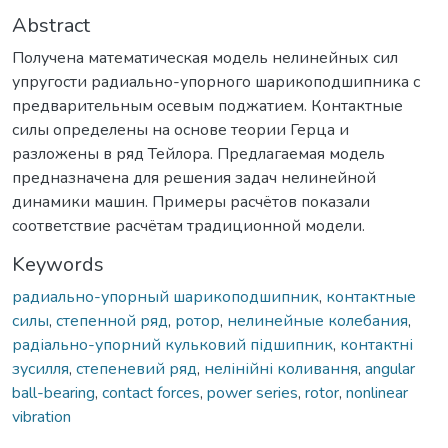
Abstract
Получена математическая модель нелинейных сил
упругости радиально-упорного шарикоподшипника с
предварительным осевым поджатием. Контактные
силы определены на основе теории Герца и
разложены в ряд Тейлора. Предлагаемая модель
предназначена для решения задач нелинейной
динамики машин. Примеры расчётов показали
соответствие расчётам традиционной модели.
Keywords
радиально-упорный шарикоподшипник
,
контактные
силы
,
степенной ряд
,
ротор
,
нелинейные колебания
,
радіально-упорний кульковий підшипник
,
контактні
зусилля
,
степеневий ряд
,
нелінійні коливання
,
angular
ball-bearing
,
contact forces
,
power series
,
rotor
,
nonlinear
vibration