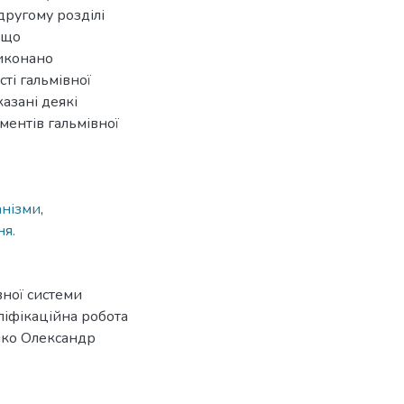
другому розділі
 що
виконано
ті гальмівної
казані деякі
ментів гальмівної
анізми
,
ня.
вної системи
аліфікаційна робота
нко Олександр