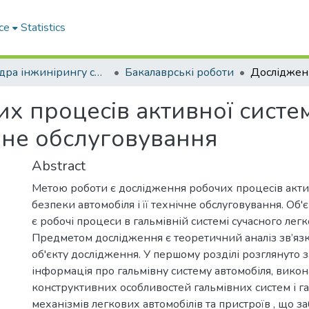
ce
Statistics
Кафедра інжинірингу систем автомобільного транспорту
Бакалаврські роботи
х процесів активної систе
ічне обслуговування
Abstract
Метою роботи є дослідження робочих процесів акти
безпеки автомобіля і її технічне обслуговування. Об
є робочі процеси в гальмівній системі сучасного легк
Предметом дослідження є теоретичний аналіз зв’яз
об'єкту дослідження. У першому розділі розглянуто 
інформація про гальмівну систему автомобіля, викон
конструктивних особливостей гальмівних систем і г
механізмів легкових автомобілів та пристроїв , що 