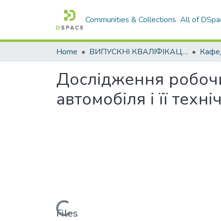
Communities & Collections
All of DSpa
Home
ВИПУСКНІ КВАЛІФІКАЦІЙНІ РОБОТИ
Дослідження робочи
автомобіля і її техн
Loading...
Files