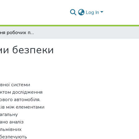
Log In
Дослідження робочих процесів активної системи безпеки автомобіля і її технічне обслуговування
ми безпеки
вної системи
'єктом дослідження
ового автомобіля.
ків між елементами
загальну
ано аналіз
альмівних
забезпечують