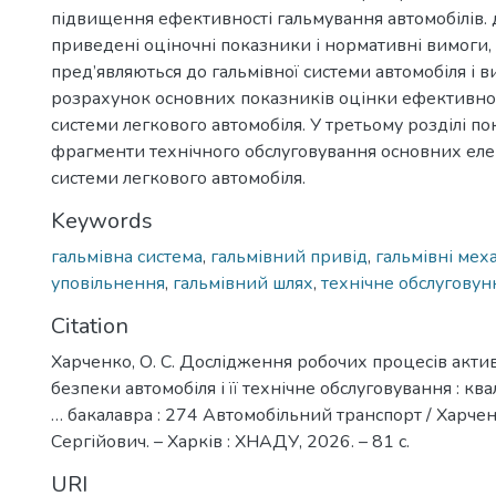
підвищення ефективності гальмування автомобілів. 
приведені оціночні показники і нормативні вимоги,
пред’являються до гальмівної системи автомобіля і 
розрахунок основних показників оцінки ефективнос
системи легкового автомобіля. У третьому розділі по
фрагменти технічного обслуговування основних еле
системи легкового автомобіля.
Keywords
гальмівна система
,
гальмівний привід
,
гальмівні мех
уповільнення
,
гальмівний шлях
,
технічне обслуговун
Citation
Харченко, О. С. Дослідження робочих процесів акти
безпеки автомобіля і її технічне обслуговування : кв
… бакалавра : 274 Автомобільний транспорт / Харче
Сергійович. – Харків : ХНАДУ, 2026. – 81 с.
URI