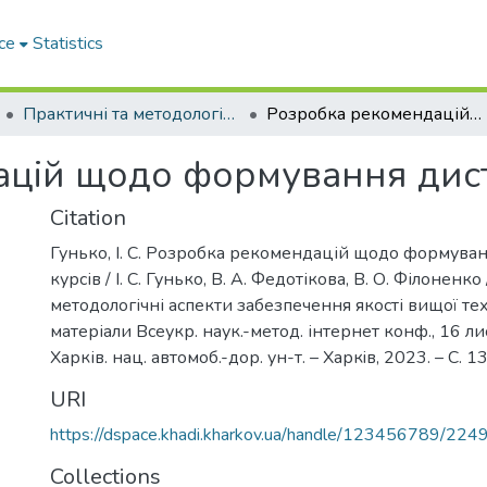
ce
Statistics
Практичні та методологічні аспекти забезпечення якості вищої технічної освіти
Розробка рекомендацій щодо формування дистанційних курсів
цій щодо формування дист
Citation
Гунько, І. С. Розробка рекомендацій щодо формува
курсів / І. С. Гунько, В. А. Федотікова, В. О. Філоненко
методологічні аспекти забезпечення якості вищої техн
матеріали Всеукр. наук.-метод. інтернет конф., 16 лис
Харків. нац. автомоб.-дор. ун-т. – Харкiв, 2023. – С. 
URI
https://dspace.khadi.kharkov.ua/handle/123456789/224
Collections