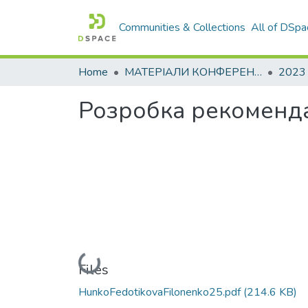
Communities & Collections
All of DSpa
Home
МАТЕРІАЛИ КОНФЕРЕНЦІЙ
2023
Розробка рекоменда
Loading...
Files
HunkoFedotikovaFilonenko25.pdf
(214.6 KB)