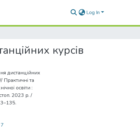
Log In
анційних курсів
ння дистанційних
 // Практичні та
ічної освіти :
топ. 2023 р. /
133–135.
97