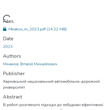
Loading...
Files
Minakov_m_2023.pdf
(14.22 MB)
Date
2023
Authors
Мінаков, Віталій Михайлович
Publisher
Харківський національний автомобільно-дорожній
університет
Abstract
В роботі розглянуто підходи до побудови ефективної