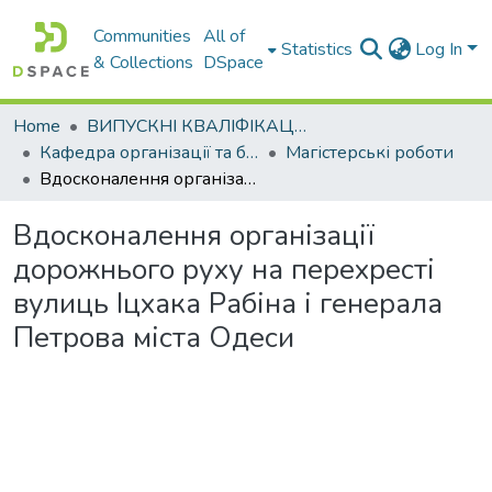
Communities
All of
Statistics
Log In
& Collections
DSpace
Home
ВИПУСКНІ КВАЛІФІКАЦІЙНІ РОБОТИ
Кафедра організації та безпеки дорожнього руху
Магістерські роботи
Вдосконалення організації дорожнього руху на перехресті вулиць Іцхака Рабіна і генерала Петрова міста Одеси
Вдосконалення організації
дорожнього руху на перехресті
вулиць Іцхака Рабіна і генерала
Петрова міста Одеси