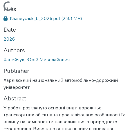
Loading...
Files
Khaneychuk_b_2026.pdf
(2.83 MB)
Date
2026
Authors
Ханейчук, Юрій Миколайович
Publisher
Харківський національний автомобільно-дорожній
університет
Abstract
У роботі розглянуто основні види дорожньо-
транспортних об’єктів та проаналізовано особливості їх
впливу на компоненти навколишнього природного
середовища. Виконано оцінку впливу планованої