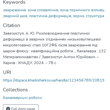
Keywords
зварювання
,
зона сплавлення
,
зона термічного впливу
,
зварний шов
,
пластична деформація
,
зерно
,
структура
Citation
Завезиступ, А. Ю. Розповсюдження пластичної
деформації в зварних з’єднаннях низьковуглецевої
мікролегованої сталі 10Г2ФБ після зварювання під
шаром флюсу : кваліфікаційна робота ... бакалавра : 132
Матеріалознавство / Завезиступ Антон Юрійович. –
Харків : ХНАДУ, 2024. – 78 с.
URI
https://dspace.khadi.kharkov.ua/handle/123456789/20819
Collections
Бакалаврські роботи
Full item page