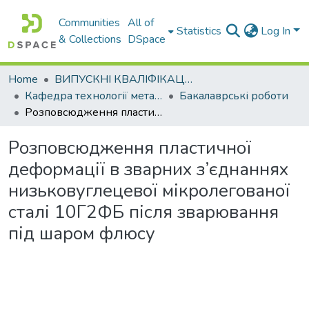
Communities
All of
Statistics
Log In
& Collections
DSpace
Home
ВИПУСКНІ КВАЛІФІКАЦІЙНІ РОБОТИ
Кафедра технології металів та матеріалознавства
Бакалаврські роботи
Розповсюдження пластичної деформації в зварних з’єднаннях низьковуглецевої мікролегованої сталі 10Г2ФБ після зварювання під шаром флюсу
Розповсюдження пластичної
деформації в зварних з’єднаннях
низьковуглецевої мікролегованої
сталі 10Г2ФБ після зварювання
під шаром флюсу