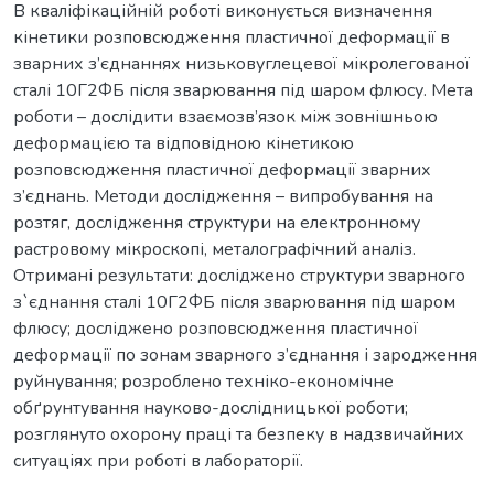
В кваліфікаційній роботі виконується визначення
кінетики розповсюдження пластичної деформації в
зварних з’єднаннях низьковуглецевої мікролегованої
сталі 10Г2ФБ після зварювання під шаром флюсу. Мета
роботи – дослідити взаємозв’язок між зовнішньою
деформацією та відповідною кінетикою
розповсюдження пластичної деформації зварних
з’єднань. Методи дослідження – випробування на
розтяг, дослідження структури на електронному
растровому мікроскопі, металографічний аналіз.
Отримані результати: досліджено структури зварного
з`єднання сталі 10Г2ФБ після зварювання під шаром
флюсу; досліджено розповсюдження пластичної
деформації по зонам зварного з’єднання і зародження
руйнування; розроблено техніко-економічне
обґрунтування науково-дослідницької роботи;
розглянуто охорону праці та безпеку в надзвичайних
ситуаціях при роботі в лабораторії.