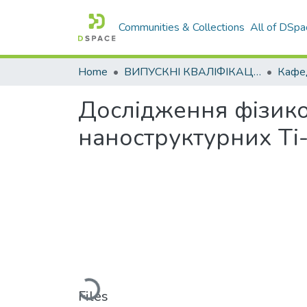
Communities & Collections
All of DSpa
Home
ВИПУСКНІ КВАЛІФІКАЦІЙНІ РОБОТИ
Дослідження фізико
наноструктурних Ti-
Loading...
Files