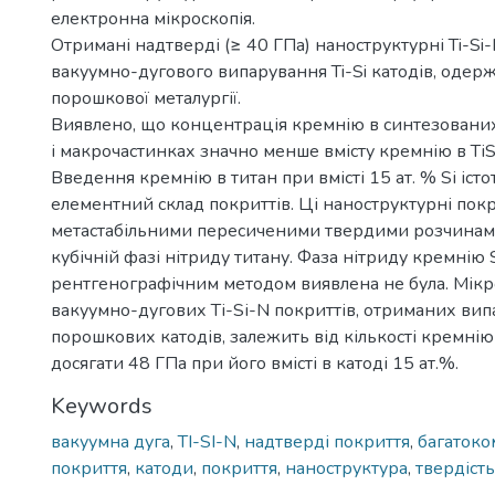
електронна мікроскопія.
Отримані надтверді (≥ 40 ГПа) наноструктурні Ti-Si
вакуумно-дугового випарування Ti-Si катодів, оде
порошкової металургії.
Виявлено, що концентрація кремнію в синтезованих
і макрочастинках значно менше вмісту кремнію в TіS
Введення кремнію в титан при вмісті 15 ат. % Sі іст
елементний склад покриттів. Ці наноструктурні покр
метастабільними пересиченими твердими розчинам
кубічній фазі нітриду титану. Фаза нітриду кремнію
рентгенографічним методом виявлена не була. Мікр
вакуумно-дугових Tі-Sі-N покриттів, отриманих ви
порошкових катодів, залежить від кількості кремнію
досягати 48 ГПа при його вмісті в катоді 15 ат.%.
Keywords
вакуумна дуга
,
TI-SI-N
,
надтверді покриття
,
багатоко
покриття
,
катоди
,
покриття
,
наноструктура
,
твердість