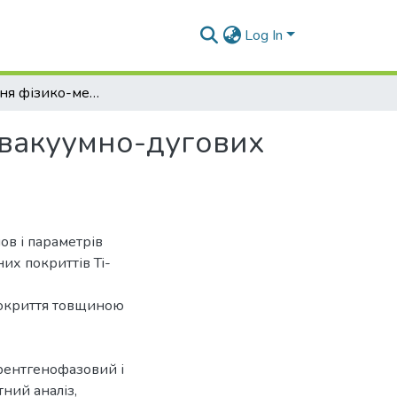
Log In
Дослідження фізико-механічних властивостей вакуумно-дугових наноструктурних Ti-Si-N покриттів
 вакуумно-дугових
ов і параметрів
их покриттів Ti-
покриття товщиною
рентгенофазовий і
ний аналіз,