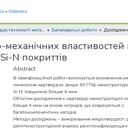
ce
Statistics
Кафедра технології металів та матеріалознавства
Бакалаврські роботи
-механічних властивостей
Si-N покриттів
Abstract
В кваліфікаційній роботі виконується визначення ум
нанесення надтвердих (вище 40 ГПа) наноструктурн
Si-N, товщиною більше 4 мкм.
Об’єктом дослідження є надтверді наноструктурні 
більше 4 мкм на основі нітридів, що осаджуються з
багатокомпонентних катодів.
Методи досліджень – вимірювання мікротвердості, 
рентгеноструктурний аналізи, рентгенофлуоресцент