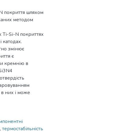
-N покриття шляхом
ржаних методом
 Tі-Sі-N покриттях
і катодах.
отно змінює
иття є
и кремнію в
 Sі3N4
отвердість
паровуванням
 в них і може
мпонентні
,
термостабільність